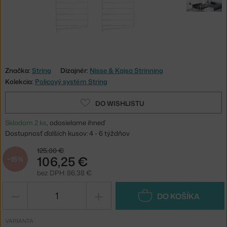
Značka:
String
Dizajnér:
Nisse & Kajsa Strinning
Kolekcia:
Policový systém String
DO WISHLISTU
Skladom 2 ks
, odosielame ihneď
Dostupnosť ďalších kusov: 4 - 6 týždňov
125,00 €
106,25 €
−15 %
bez DPH: 86,38 €
−
+
DO KOŠÍKA
VARIANTA