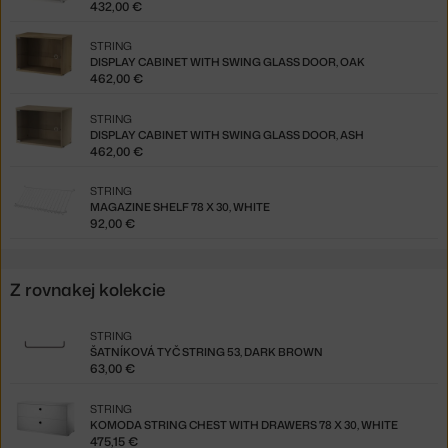
432,00 €
STRING
DISPLAY CABINET WITH SWING GLASS DOOR, OAK
462,00 €
STRING
DISPLAY CABINET WITH SWING GLASS DOOR, ASH
462,00 €
STRING
MAGAZINE SHELF 78 X 30, WHITE
92,00 €
Z rovnakej kolekcie
STRING
ŠATNÍKOVÁ TYČ STRING 53, DARK BROWN
63,00 €
STRING
KOMODA STRING CHEST WITH DRAWERS 78 X 30, WHITE
475,15 €