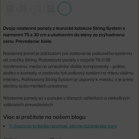
Dvaja nástenné panely z ikonické kolekcie String System s
rozmermi 75 x 30 cm s ukotvením do steny za zvýhodnenú
cenu. Prevedenie: biele.
Nástenný panel je základom pre zostavenie policového systému
od značky String. Rozostavte panely v rozpätí 78 či 58
centimetrov, medzi ne umiestnite ďalšie komponenty – police,
stolíky a komody, a zostavte tak policový systém na mieru vášmu
interiéru. Rafinovaný String System je úsporný k miestu, a je preto
ideálny aj do menších priestorov.
Nástenné panely sú v ponuke v rôznych odtieňoch a niekoľkých
výškových prevedeniach.
Viac si prečítate na našom blogu:
V dvoch sa to lepšie navrhuje: slávne dizajnérske pary