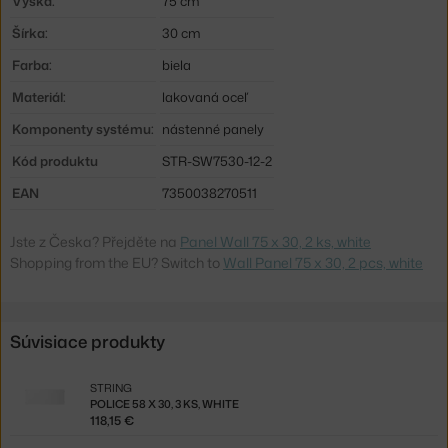
Výška:
75 cm
Šírka:
30 cm
Farba:
biela
Materiál:
lakovaná oceľ
Komponenty systému:
nástenné panely
Kód produktu
STR-SW7530-12-2
EAN
7350038270511
Jste z Česka? Přejděte na
Panel Wall 75 x 30, 2 ks, white
Shopping from the EU? Switch to
Wall Panel 75 x 30, 2 pcs, white
Súvisiace produkty
STRING
POLICE 58 X 30, 3 KS, WHITE
118,15 €