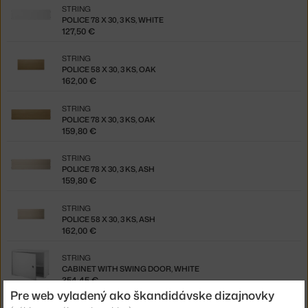
STRING
POLICE 78 X 30, 3 KS, WHITE
127,50 €
STRING
POLICE 58 X 30, 3 KS, OAK
162,00 €
STRING
POLICE 78 X 30, 3 KS, OAK
159,80 €
STRING
POLICE 78 X 30, 3 KS, ASH
159,80 €
STRING
POLICE 58 X 30, 3 KS, ASH
162,00 €
STRING
CABINET WITH SWING DOOR, WHITE
354,45 €
Pre web vyladený ako škandidávske dizajnovky
STRING