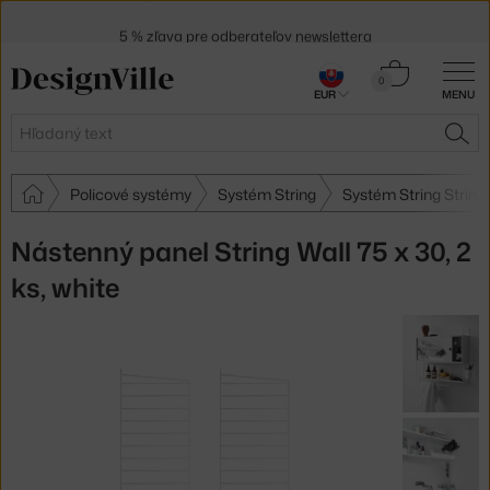
5 % zľava pre odberateľov
newslettera
30 dní na vrátenie tovaru
Košík
0
EUR
MENU
0,00 €
Hľadať
HĽA
Policové systémy
Systém String
Systém String String
Nástenný panel String Wall 75 x 30, 2
ks, white