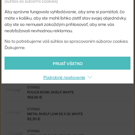
(súhlas so súbormi cookies)
CABINET WITH SLIDING DOORS, OAK
508,00 €
Aby správne fungovalo vyhľadávanie, aby sme si pamätali, čo
máte v košíku, aby ste mohli ľahko zistiť stav svojej objednávky,
STRING
aby ste sa nemuseli zakaždým prihlasovať, aby sme vás
CABINET WITH SLIDING DOORS, WHITE
neobťažovali nevhodnou reklamou.
432,00 €
Na to potrebujeme váš súhlas so spracovaním súborov cookies.
STRING
Ďakujeme.
CABINET WITH SLIDING DOORS, ASH
508,00 €
PRIJAŤ VŠETKO
STRING
METAL SHELF LOW 78 X 30, WHITE
106,00 €
Podrobné nastavenie
STRING
POLICA BOWL SHELF, WHITE
168,00 €
STRING
METAL SHELF LOW 58 X 30, WHITE
83,30 €
STRING