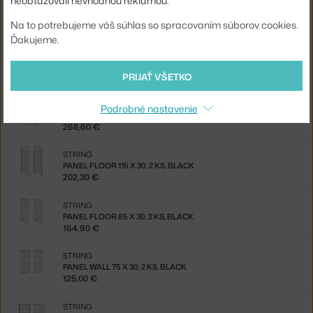
neobťažovali nevhodnou reklamou.
STRING
PANEL FLOOR 85 X 30, 2 KS, WHITE
Na to potrebujeme váš súhlas so spracovaním súborov cookies.
164,90 €
Ďakujeme.
STRING
PANEL WALL 75 X 30, 2 KS, WHITE
106,25 €
PRIJAŤ VŠETKO
STRING
Podrobné nastavenie
PANEL FLOOR 200 X 30, 2 KS, BLACK
268,60 €
STRING
PANEL FLOOR 115 X 30, 2 KS, BLACK
202,30 €
STRING
PANEL FLOOR 85 X 30, 2 KS, BLACK
164,90 €
STRING
PANEL WALL 75 X 30, 2 KS, BLACK
125,00 €
STRING