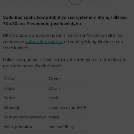
Sada troch políc kompatibilných so systémom String s dĺžkou
78 x 30 cm. Prevedenie: jaseňová dyha.
Dlhšia polica v prevedení jaseň s rozmermi 78 x 30 cm slúži na
zostavenie
policového systému
od značky String. Balenie je po
troch kusoch.
Police sú v ponuke v šiestich rôznych farebných a materiálových
prevedeniach a dvoch šírkach.
Dĺžka:
78 cm
Hĺbka:
30 cm
Farba:
jaseň
Materiál:
jaseňová dyha, MDF
Komponenty systému:
police
Info k produktu:
nosnosť 15 kg