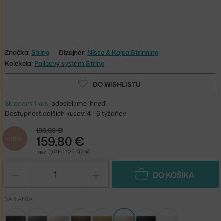
Značka:
String
Dizajnér:
Nisse & Kajsa Strinning
Kolekcia:
Policový systém String
DO WISHLISTU
Skladom 1 kus
, odosielame ihneď
Dostupnosť ďalších kusov: 4 - 6 týždňov
188,00 €
159,80 €
−15 %
bez DPH: 129,92 €
−
+
DO KOŠÍKA
VARIANTA