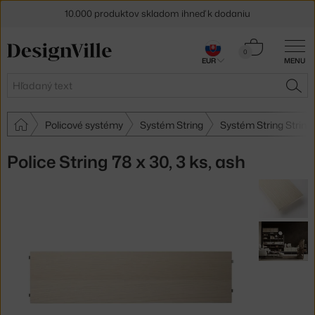
10.000 produktov skladom ihneď k dodaniu
5 % zľava pre odberateľov
newslettera
Košík
0
EUR
MENU
0,00 €
30 dní na vrátenie tovaru
Hľadať
HĽA
Policové systémy
Systém String
Systém String String
Police String 78 x 30, 3 ks, ash