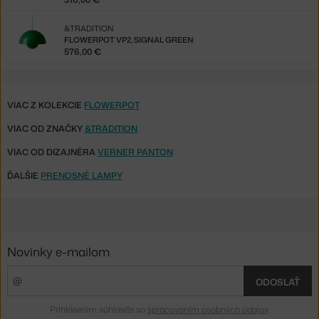
&TRADITION
FLOWERPOT VP2, SIGNAL GREEN
576,00 €
VIAC Z KOLEKCIE
FLOWERPOT
VIAC OD ZNAČKY
&TRADITION
VIAC OD DIZAJNÉRA
VERNER PANTON
ĎALŠIE
PRENOSNÉ LAMPY
Novinky e-mailom
ODOSLAŤ
Prihlásením súhlasíte so
spracovaním osobných údajov
.