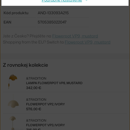
Info k produktu:
Magnetická nabíjačka.
Kód produktu
AND-133093A215
EAN
5705385022047
Jste z Česka? Přejděte na
Flowerpot VP9, mustard
Shopping from the EU? Switch to
Flowerpot VP9, mustard
Z rovnakej kolekcie
&TRADITION
LAMPA FLOWERPOT VP8, MUSTARD
342,00 €
&TRADITION
FLOWERPOT VP2, IVORY
576,00 €
&TRADITION
FLOWERPOT VP3, IVORY
316,00 €