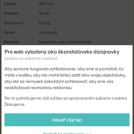
Výška:
29,5 cm
Priemer:
16 cm
Hmotnosť:
0,8 kg
Farba:
horčicová
Materiál:
lakovaná oceľ, polykarbonát
Pre web vyladený ako škandidávske dizajnovky
Krytie:
IP44
(súhlas so súbormi cookies)
Hlavný materiál:
kov
Aby správne fungovalo vyhľadávanie, aby sme si pamätali, čo
Svetelný tok:
325 lm
máte v košíku, aby ste mohli ľahko zistiť stav svojej objednávky,
Pätica / zdroj:
vstavaný LED zdroj
aby ste sa nemuseli zakaždým prihlasovať, aby sme vás
neobťažovali nevhodnou reklamou.
Stmievateľné:
áno
Na to potrebujeme váš súhlas so spracovaním súborov cookies.
Distribúcia svetla:
priame osvetlenie
Ďakujeme.
Zdroj súčasťou:
áno, vstávaný
Výdrž batérie:
10 h
PRIJAŤ VŠETKO
Max Watt (LED):
3 W
Podrobné nastavenie