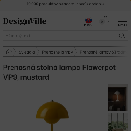
5 % zľava pre odberateľov
newslettera
Košík
30 dní na vrátenie tovaru
0
EUR
MENU
0,00 €
Hľadať
HĽA
Svietidlá
Prenosné lampy
Prenosné lampy &Tradition
Prenosná stolná lampa Flowerpot
VP9, mustard