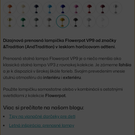
Dizajnová prenosná lampička Flowerpot VP9 od značky
&Tradition (AndTradition) v lesklom horčicovom odtieni.
Prenosná stolná lampa Flowerpot VP9 je o niečo menšia ako
klasická stolná lampa VP3 z rovnakej kolekcie. Je zámerne
ľahšia
a je k dispozícii v širokej škále farieb. Svojím prevedením vnesie
útulnú atmosféru do
interiéru
i
exteriéru
.
Použite lampičku samostatne alebo v kombinácii s ostatnými
svietidlami z kolekcie
Flowerpot.
Viac si prečítate na našom blogu:
Tipy na vianočné darčeky pre deti
Letná inšpirácia: prenosné lampy