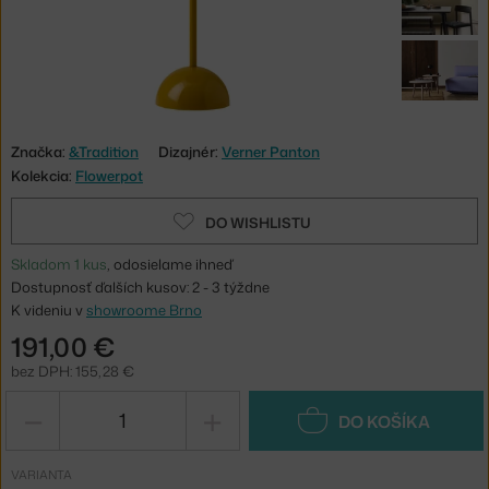
Značka:
&Tradition
Dizajnér:
Verner Panton
Kolekcia:
Flowerpot
DO WISHLISTU
Skladom 1 kus
, odosielame ihneď
Dostupnosť ďalších kusov: 2 - 3 týždne
K videniu v
showroome Brno
191,00 €
bez DPH: 155,28 €
−
+
DO KOŠÍKA
VARIANTA