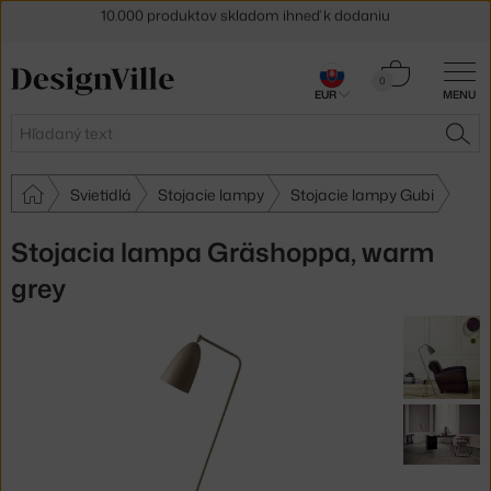
5 % zľava pre odberateľov
newslettera
Košík
30 dní na vrátenie tovaru
0
EUR
MENU
0,00 €
Hľadať
HĽA
Svietidlá
Stojacie lampy
Stojacie lampy Gubi
Stojacia lampa Gräshoppa, warm
grey