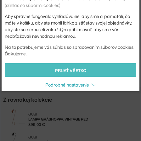
(súhlas so súbormi cookies)
Hlavný materiál:
kov
Aby správne fungovalo vyhľadávanie, aby sme si pamätali, čo
Pätica / zdroj:
E14
máte v košíku, aby ste mohli ľahko zistiť stav svojej objednávky,
Distribúcia svetla:
priame osvetlenie
aby ste sa nemuseli zakaždým prihlasovať, aby sme vás
neobťažovali nevhodnou reklamou.
Kód produktu
GUB-10012180
EAN
5710902000002
Na to potrebujeme váš súhlas so spracovaním súborov cookies.
Ďakujeme.
Jste z Česka? Přejděte na
Lampa Gräshoppa, warm grey
Shopping from the EU? Switch to
Gräshoppa Floor Lamp, warm
PRIJAŤ VŠETKO
grey
Podrobné nastavenie
Z rovnakej kolekcie
GUBI
LAMPA GRÄSHOPPA, VINTAGE RED
899,00 €
GUBI