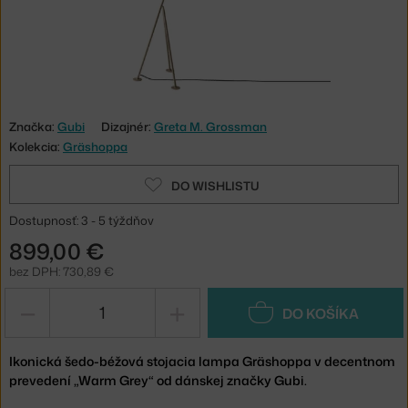
Značka:
Gubi
Dizajnér:
Greta M. Grossman
Kolekcia:
Gräshoppa
DO WISHLISTU
Dostupnosť: 3 - 5 týždňov
899,00 €
bez DPH: 730,89 €
−
+
DO KOŠÍKA
Ikonická šedo-béžová stojacia lampa Gräshoppa v decentnom
prevedení „Warm Grey“ od dánskej značky Gubi.