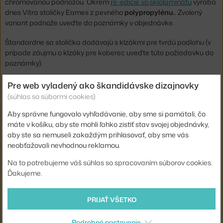
chrómovanou podnožou. Okrem
re-edície vo sklolaminátu
vyrába
dnes Vitra stoličky Eames z pevného
polypropylénu.
.
Zvolený
variant podnože uveďte do poznámky v objednávke.
Štandardne sa stolička dodávajú s klzákmi pre tvrdú podlahu (v
prípade záujmu o klzáky pre koberec uveďte túto požiadavku do
poznámky).
Pre web vyladený ako škandidávske dizajnovky
Výška:
83 cm
(súhlas so súbormi cookies)
Výška sedadla:
43 cm
Aby správne fungovalo vyhľadávanie, aby sme si pamätali, čo
Hĺbka:
60 cm
máte v košíku, aby ste mohli ľahko zistiť stav svojej objednávky,
Výška podrúčok:
25 cm
aby ste sa nemuseli zakaždým prihlasovať, aby sme vás
neobťažovali nevhodnou reklamou.
Šírka:
62,5 cm
Na to potrebujeme váš súhlas so spracovaním súborov cookies.
Podrúčky:
s podrúčkami
Ďakujeme.
Farba:
červená
Materiál:
polypropylén, oceľ
PRIJAŤ VŠETKO
Stohovateľné:
nie
Podrobné nastavenie