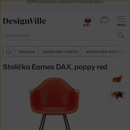
5 % zľava pre odberateľov
newslettera
30 dní na vrátenie tovaru
Košík
0
EUR
MENU
0,00 €
Hľadať
HĽA
Nábytok
Jedálenské stoličky
Jedálenské stoličky Vit
Stolička Eames DAX, poppy red