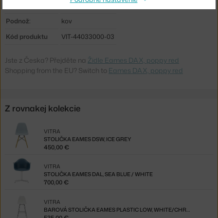
Sedák:
plast
Podnož:
kov
Kód produktu
VIT-44033000-03
Jste z Česka? Přejděte na
Židle Eames DAX, poppy red
Shopping from the EU? Switch to
Eames DAX, poppy red
Z rovnakej kolekcie
VITRA
STOLIČKA EAMES DSW, ICE GREY
450,00 €
VITRA
STOLIČKA EAMES DAL, SEA BLUE / WHITE
700,00 €
VITRA
BAROVÁ STOLIČKA EAMES PLASTIC LOW, WHITE/CHROME
535,00 €