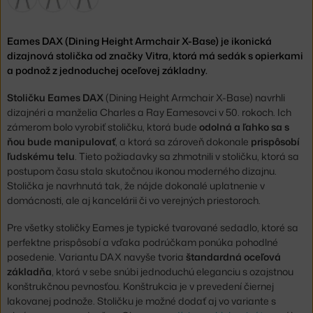
Eames DAX (Dining Height Armchair X-Base) je ikonická
dizajnová stolička od značky Vitra, ktorá má sedák s opierkami
a podnož z jednoduchej oceľovej základny.
Stoličku Eames DAX
(Dining Height Armchair X-Base) navrhli
dizajnéri a manželia Charles a Ray Eamesovci v 50. rokoch. Ich
zámerom bolo vyrobiť stoličku, ktorá bude
odolná a ľahko sa s
ňou bude manipulovať
, a ktorá sa zároveň dokonale
prispôsobí
ľudskému telu
. Tieto požiadavky sa zhmotnili v stoličku, ktorá sa
postupom času stala skutočnou ikonou moderného dizajnu.
Stolička je navrhnutá tak, že nájde dokonalé uplatnenie v
domácnosti, ale aj kancelárii či vo verejných priestoroch.
Pre všetky stoličky Eames je typické tvarované sedadlo, ktoré sa
perfektne prispôsobí a vďaka podrúčkam ponúka pohodlné
posedenie. Variantu DAX navyše tvoria
štandardná oceľová
základňa
, ktorá v sebe snúbi jednoduchú eleganciu s ozajstnou
konštrukčnou pevnosťou. Konštrukcia je v prevedení čiernej
lakovanej podnože. Stoličku je možné dodať aj vo variante s