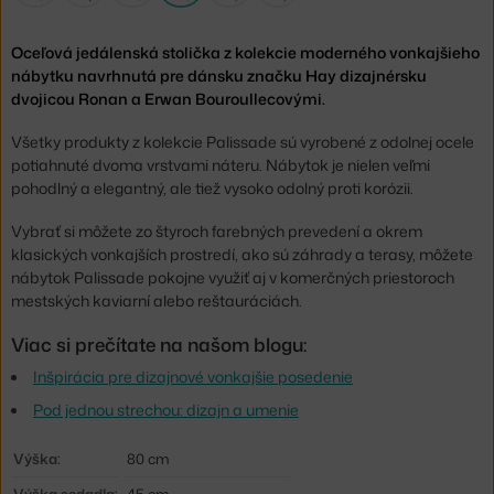
Oceľová jedálenská stolička z kolekcie moderného vonkajšieho
nábytku navrhnutá pre dánsku značku Hay dizajnérsku
dvojicou Ronan a Erwan Bouroullecovými.
Všetky produkty z kolekcie Palissade sú vyrobené z odolnej ocele
potiahnuté dvoma vrstvami náteru. Nábytok je nielen veľmi
pohodlný a elegantný, ale tiež vysoko odolný proti korózii.
Vybrať si môžete zo štyroch farebných prevedení a okrem
klasických vonkajších prostredí, ako sú záhrady a terasy, môžete
nábytok Palissade pokojne využiť aj v komerčných priestoroch
mestských kaviarní alebo reštauráciách.
Viac si prečítate na našom blogu:
Inšpirácia pre dizajnové vonkajšie posedenie
Pod jednou strechou: dizajn a umenie
Výška:
80 cm
Výška sedadla:
45 cm