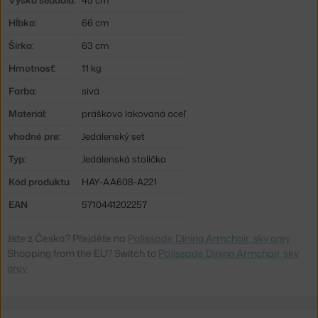
Hĺbka:
66 cm
Šírka:
63 cm
Hmotnosť:
11 kg
Farba:
sivá
Materiál:
práškovo lakovaná oceľ
vhodné pre:
Jedálenský set
Typ:
Jedálenská stolička
Kód produktu
HAY-AA608-A221
EAN
5710441202257
Jste z Česka? Přejděte na
Palissade Dining Armchair, sky grey
Shopping from the EU? Switch to
Palissade Dining Armchair, sky
grey