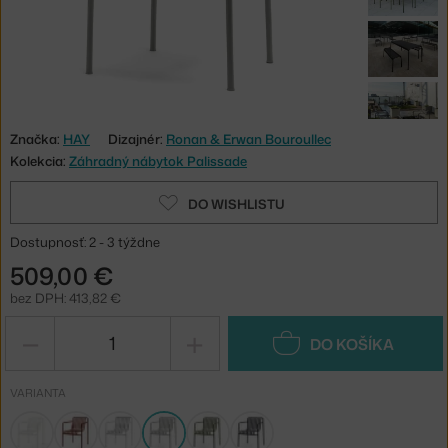
Značka:
HAY
Dizajnér:
Ronan & Erwan Bouroullec
Kolekcia:
Záhradný nábytok Palissade
DO WISHLISTU
Dostupnosť: 2 - 3 týždne
509,00 €
bez DPH: 413,82 €
−
+
DO KOŠÍKA
VARIANTA