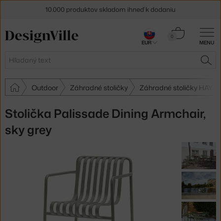
10.000 produktov skladom ihneď k dodaniu
5 % zľava pre odberateľov
newslettera
Košík
0
EUR
MENU
0,00 €
30 dní na vrátenie tovaru
Hľadať
HĽA
Outdoor
Záhradné stoličky
Záhradné stoličky HAY
Stolička Palissade Dining Armchair,
sky grey