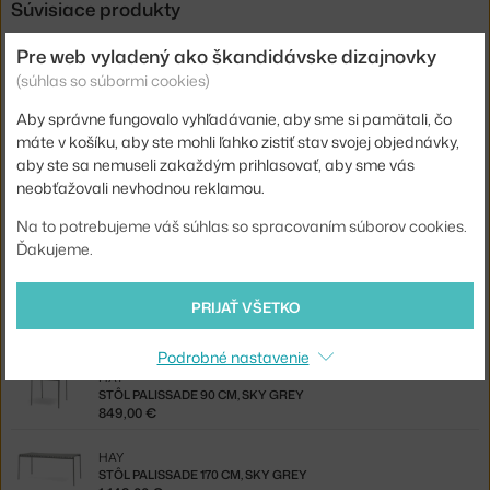
Súvisiace produkty
Pre web vyladený ako škandidávske dizajnovky
HAY
PODSEDÁK PALISSADE ARMCHAIR, SKY GREY
(súhlas so súbormi cookies)
55,00 €
Aby správne fungovalo vyhľadávanie, aby sme si pamätali, čo
HAY
máte v košíku, aby ste mohli ľahko zistiť stav svojej objednávky,
PODSEDÁK PALISSADE ARMCHAIR QUILTED, SKY GREY
aby ste sa nemuseli zakaždým prihlasovať, aby sme vás
99,00 €
neobťažovali nevhodnou reklamou.
HAY
Na to potrebujeme váš súhlas so spracovaním súborov cookies.
PODSEDÁK PALISSADE DINING ARMCHAIR QUILTED, SKY GREY
Ďakujeme.
115,00 €
HAY
PRIJAŤ VŠETKO
PODSEDÁK TERRAZZA, GREY BOLD STRIPE
68,00 €
Podrobné nastavenie
HAY
STÔL PALISSADE 90 CM, SKY GREY
849,00 €
HAY
STÔL PALISSADE 170 CM, SKY GREY