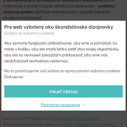
cestovanie a druhé naopak ideálne pre stolovanie -
unikátny
výkyvný systém
uľahčuje nalievanie bez nutnosti čokoľvek
skrutkovať či otvárať.
Pre web vyladený ako škandidávske dizajnovky
Výška:
31 cm
(súhlas so súbormi cookies)
Objem:
1 l
Aby správne fungovalo vyhľadávanie, aby sme si pamätali, čo
Šírka:
13,5 cm
máte v košíku, aby ste mohli ľahko zistiť stav svojej objednávky,
aby ste sa nemuseli zakaždým prihlasovať, aby sme vás
Farba:
sivá
neobťažovali nevhodnou reklamou.
Materiál:
sklo, kov, ABS plast
Na to potrebujeme váš súhlas so spracovaním súborov cookies.
Info k
FDA certifikát nezávadnosti materiálu. Je možné
Ďakujeme.
produktu:
umývať v ruke.
Kód
STE-991
PRIJAŤ VŠETKO
produktu
EAN
5709846003538
Podrobné nastavenie
Jste z Česka? Přejděte na
Termoska EM77 1l, granite
Shopping from the EU? Switch to
EM77 Vacuum Jug 1l, granite