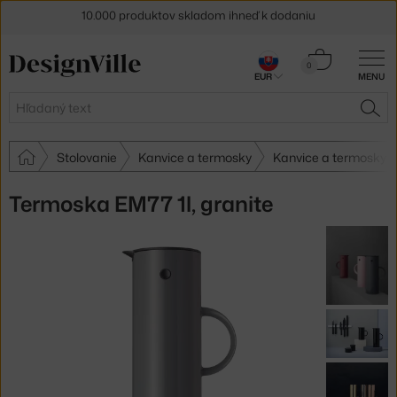
5 % zľava pre odberateľov
newslettera
Košík
0
30 dní na vrátenie tovaru
EUR
MENU
0,00 €
Hľadať
HĽA
Stolovanie
Kanvice a termosky
Kanvice a termosky S
Termoska EM77 1l, granite