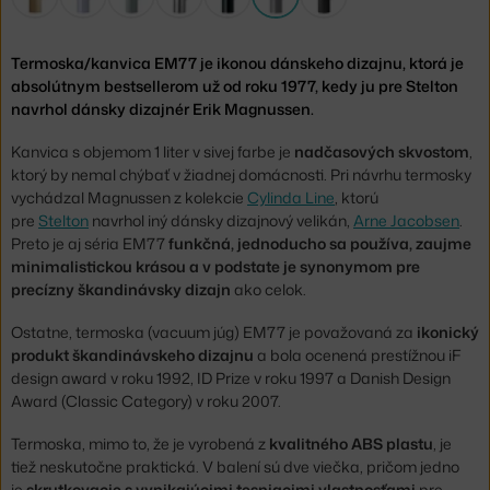
Termoska/kanvica EM77 je ikonou dánskeho dizajnu, ktorá je
absolútnym bestsellerom už od roku 1977, kedy ju pre Stelton
navrhol dánsky dizajnér Erik Magnussen.
Kanvica s objemom 1 liter v sivej farbe je
nadčasových skvostom
,
ktorý by nemal chýbať v žiadnej domácnosti. Pri návrhu termosky
vychádzal Magnussen z kolekcie
Cylinda Line
, ktorú
pre
Stelton
navrhol iný dánsky dizajnový velikán,
Arne Jacobsen
.
Preto je aj séria EM77
funkčná, jednoducho sa používa, zaujme
minimalistickou krásou a v podstate je synonymom pre
precízny škandinávsky dizajn
ako celok.
Ostatne, termoska (vacuum júg) EM77 je považovaná za
ikonický
produkt škandinávskeho dizajnu
a bola ocenená prestížnou iF
design award v roku 1992, ID Prize v roku 1997 a Danish Design
Award (Classic Category) v roku 2007.
Termoska, mimo to, že je vyrobená z
kvalitného ABS plastu
, je
tiež neskutočne praktická. V balení sú dve viečka, pričom jedno
je
skrutkovacie s vynikajúcimi tesniacimi vlastnosťami
pre