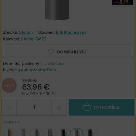
Značka:
Stelton
Dizajnér:
Erik Magnussen
Kolekcia:
Stelton EM77
DO WISHLISTU
Dopredaj, posledný
1 ks skladom
K videniu v
showroome Brno
79,95 €
63,96 €
−20 %
bez DPH: 52,00 €
−
+
DO KOŠÍKA
VARIANTA