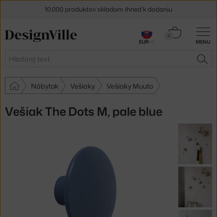
10.000 produktov skladom ihneď k dodaniu
5 % zľava pre odberateľov
newslettera
Košík
0
EUR
MENU
0,00 €
30 dní na vrátenie tovaru
Hľadať
HĽA
Nábytok
Vešiaky
Vešiaky Muuto
Vešiak The Dots M, pale blue