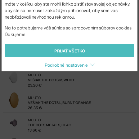
máte v košíku, aby ste mohli ľahko zistiť stav svojej objednávky,
Kód produktu
MUU-DOTWO1313
aby ste sa nemuseli zakaždým prihlasovať, aby sme vás
EAN
5710562032627
neobťažovali nevhodnou reklamou.
Na to potrebujeme váš súhlas so spracovaním súborov cookies.
Jste z Česka? Přejděte na
Věšák The Dots M, pale blue
Ďakujeme.
Shopping from the EU? Switch to
The Dots M, pale blue
PRIJAŤ VŠETKO
Z rovnakej kolekcie
Podrobné nastavenie
MUUTO
VEŠIAK THE DOTS M, WHITE
23,20 €
MUUTO
VEŠIAK THE DOTS L, BURNT ORANGE
26,35 €
MUUTO
THE DOTS METAL S, LILAC
13,60 €