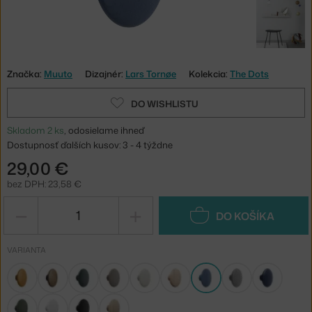
Značka:
Muuto
Dizajnér:
Lars Tornøe
Kolekcia:
The Dots
DO WISHLISTU
Skladom 2 ks
, odosielame ihneď
Dostupnosť ďalších kusov: 3 - 4 týždne
29,00 €
bez DPH: 23,58 €
−
+
DO KOŠÍKA
VARIANTA