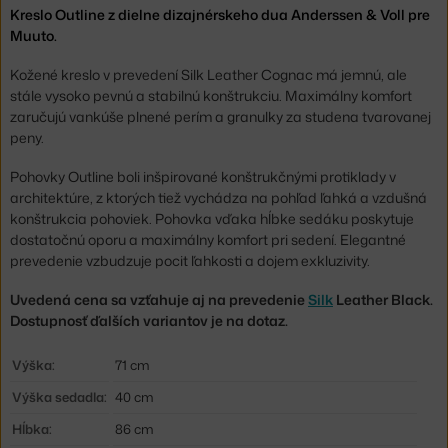
Kreslo Outline z dielne dizajnérskeho dua Anderssen & Voll pre
Muuto.
Kožené kreslo v prevedení Silk Leather Cognac má jemnú, ale
stále vysoko pevnú a stabilnú konštrukciu. Maximálny komfort
zaručujú vankúše plnené perím a granulky za studena tvarovanej
peny.
Pohovky Outline boli inšpirované konštrukčnými protiklady v
architektúre, z ktorých tiež vychádza na pohľad ľahká a vzdušná
konštrukcia pohoviek. Pohovka vďaka hĺbke sedáku poskytuje
dostatočnú oporu a maximálny komfort pri sedení. Elegantné
prevedenie vzbudzuje pocit ľahkosti a dojem exkluzivity.
Uvedená cena sa vzťahuje aj na prevedenie
Silk
Leather Black.
Dostupnosť ďalších variantov je na dotaz.
Výška:
71 cm
Výška sedadla:
40 cm
Hĺbka:
86 cm