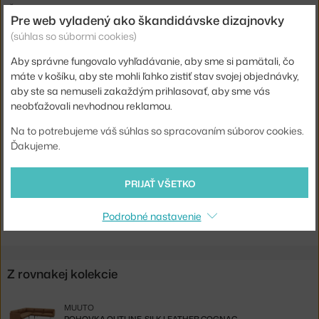
Šírka:
88 cm
Pre web vyladený ako škandidávske dizajnovky
Podrúčky:
s podrúčkami
(súhlas so súbormi cookies)
Farba:
koňak
Aby správne fungovalo vyhľadávanie, aby sme si pamätali, čo
máte v košíku, aby ste mohli ľahko zistiť stav svojej objednávky,
Materiál:
drevo, koža, oceľ, HR pena (High Resilience), perie
aby ste sa nemuseli zakaždým prihlasovať, aby sme vás
Sedák:
čalúnený
neobťažovali nevhodnou reklamou.
Podnož:
kov
Na to potrebujeme váš súhlas so spracovaním súborov cookies.
Ďakujeme.
Kód produktu
MUU-OUCHRRA10101
EAN
5713222756918
PRIJAŤ VŠETKO
Jste z Česka? Přejděte na
Křeslo Outline Leather
Podrobné nastavenie
Shopping from the EU? Switch to
Outline Armchair, cognac leather
Z rovnakej kolekcie
MUUTO
POHOVKA OUTLINE, SILK LEATHER COGNAC