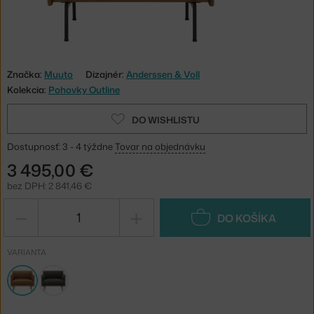
Značka:
Muuto
Dizajnér:
Anderssen & Voll
Kolekcia:
Pohovky Outline
DO WISHLISTU
Dostupnosť: 3 - 4 týždne
Tovar na objednávku
3 495,00 €
bez DPH: 2 841,46 €
−
+
DO KOŠÍKA
VARIANTA