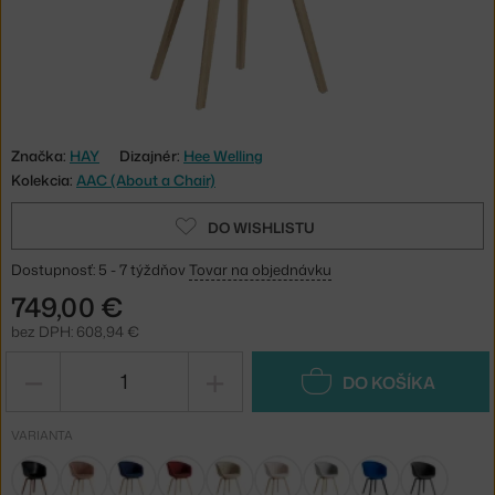
Značka:
HAY
Dizajnér:
Hee Welling
Kolekcia:
AAC (About a Chair)
DO WISHLISTU
Dostupnosť: 5 - 7 týždňov
Tovar na objednávku
749,00 €
bez DPH: 608,94 €
−
+
DO KOŠÍKA
VARIANTA