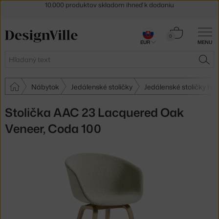
5 % zľava pre odberateľov
newslettera
30 dní na vrátenie tovaru
Košík
0
EUR
MENU
0,00 €
Hľadať
HĽA
Nábytok
Jedálenské stoličky
Jedálenské stoličky HA
Stolička AAC 23 Lacquered Oak
Veneer, Coda 100