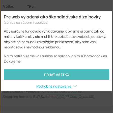
Výška:
79 cm
Hĺbka:
52 cm
Pre web vyladený ako škandidávske dizajnovky
(súhlas so súbormi cookies)
Šírka:
59 cm
Podrúčky:
s podrúčkami
Aby správne fungovalo vyhľadávanie, aby sme si pamätali, čo
máte v košíku, aby ste mohli ľahko zistiť stav svojej objednávky,
Farba:
krémová
aby ste sa nemuseli zakaždým prihlasovať, aby sme vás
Materiál:
polypropylén, dubová dyha
neobťažovali nevhodnou reklamou.
Stohovateľné:
nie
Na to potrebujeme váš súhlas so spracovaním súborov cookies.
Ďakujeme.
Sedák:
čalúnený
Podnož:
drevo
PRIJAŤ VŠETKO
Kód produktu
HAY-AA216-A001-AA32-01BR
Podrobné nastavenie
Jste z Česka? Přejděte na
AAC 23 Oak, Coda 100
Shopping from the EU? Switch to
AAC 23 Oak, Coda 100