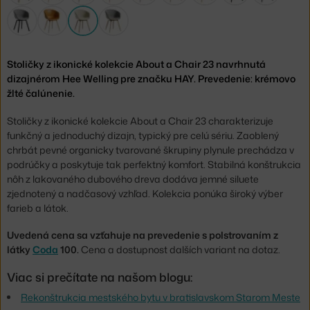
Stoličky z ikonické kolekcie About a Chair 23 navrhnutá
dizajnérom Hee Welling pre značku HAY. Prevedenie: krémovo
žlté čalúnenie.
Stoličky z ikonické kolekcie About a Chair 23 charakterizuje
funkčný a jednoduchý dizajn, typický pre celú sériu. Zaoblený
chrbát pevné organicky tvarované škrupiny plynule prechádza v
podrúčky a poskytuje tak perfektný komfort. Stabilná konštrukcia
nôh z lakovaného dubového dreva dodáva jemné siluete
zjednotený a nadčasový vzhľad. Kolekcia ponúka široký výber
farieb a látok.
Uvedená cena sa vzťahuje na prevedenie s polstrovaním z
látky
Coda
100.
Cena a dostupnost dalších variant na dotaz.
Viac si prečítate na našom blogu:
Rekonštrukcia mestského bytu v bratislavskom Starom Meste