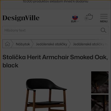
5 % zľava pre odberateľov
newslettera
30 dní na vrátenie tovaru
Košík
0
EUR
MENU
0,00 €
Hľadať
HĽA
Nábytok
Jedálenské stoličky
Jedálenské stoličky 
Stolička Herit Armchair Smoked Oak,
black