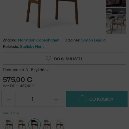
Značka:
Normann Copenhagen
Dizajnér:
Simon Legald
Kolekcia:
Stoličky Herit
DO WISHLISTU
Dostupnosť: 3 - 5 týždňov
575,00 €
bez DPH: 467,48 €
−
+
DO KOŠÍKA
VARIANTA