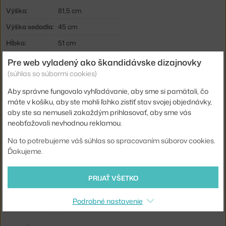
Výška:
81,5 cm
Výška sedadla:
45 cm
Hĺbka:
51 cm
Šírka:
60 cm
Pre web vyladený ako škandidávske dizajnovky
(súhlas so súbormi cookies)
Hmotnosť:
7 kg
Aby správne fungovalo vyhľadávanie, aby sme si pamätali, čo
Podrúčky:
s podrúčkami
máte v košíku, aby ste mohli ľahko zistiť stav svojej objednávky,
Farba:
čierna, tmavé drevo
aby ste sa nemuseli zakaždým prihlasovať, aby sme vás
neobťažovali nevhodnou reklamou.
Materiál:
dubové drevo, plast
Stohovateľné:
nie
Na to potrebujeme váš súhlas so spracovaním súborov cookies.
Ďakujeme.
Sedák:
plast
Podnož:
drevo
PRIJAŤ VŠETKO
Kód produktu
NCP-1401035
Podrobné nastavenie
EAN
5712396024182