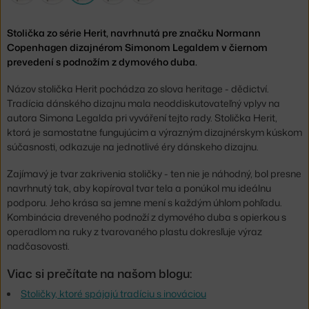
Stolička zo série Herit, navrhnutá pre značku Normann
Copenhagen dizajnérom Simonom Legaldem v čiernom
prevedení s podnožím z dymového duba.
Názov stolička Herit pochádza zo slova heritage - dědictví.
Tradícia dánského dizajnu mala neoddiskutovateľný vplyv na
autora Simona Legalda pri vyváření tejto rady. Stolička Herit,
ktorá je samostatne fungujúcim a výrazným dizajnérskym kúskom
súčasnosti, odkazuje na jednotlivé éry dánskeho dizajnu.
Zajímavý je tvar zakrivenia stoličky - ten nie je náhodný, bol presne
navrhnutý tak, aby kopíroval tvar tela a ponúkol mu ideálnu
podporu. Jeho krása sa jemne mení s každým úhlom pohľadu.
Kombinácia dreveného podnoží z dymového duba s opierkou s
operadlom na ruky z tvarovaného plastu dokresľuje výraz
nadčasovosti.
Viac si prečítate na našom blogu:
Stoličky, ktoré spájajú tradíciu s inováciou