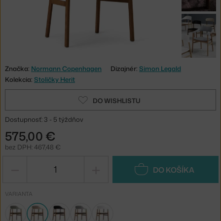
Značka:
Normann Copenhagen
Dizajnér:
Simon Legald
Kolekcia:
Stoličky Herit
DO WISHLISTU
Dostupnosť: 3 - 5 týždňov
575,00 €
bez DPH: 467,48 €
−
+
DO KOŠÍKA
VARIANTA