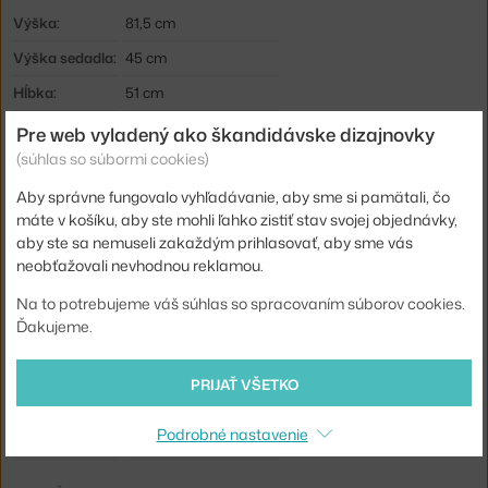
Výška:
81,5 cm
Výška sedadla:
45 cm
Hĺbka:
51 cm
Šírka:
60 cm
Pre web vyladený ako škandidávske dizajnovky
(súhlas so súbormi cookies)
Hmotnosť:
7 kg
Aby správne fungovalo vyhľadávanie, aby sme si pamätali, čo
Podrúčky:
s podrúčkami
máte v košíku, aby ste mohli ľahko zistiť stav svojej objednávky,
Farba:
piesková, tmavé drevo
aby ste sa nemuseli zakaždým prihlasovať, aby sme vás
neobťažovali nevhodnou reklamou.
Materiál:
dubové drevo, plast
Stohovateľné:
nie
Na to potrebujeme váš súhlas so spracovaním súborov cookies.
Ďakujeme.
Sedák:
plast
Podnož:
drevo
PRIJAŤ VŠETKO
Kód produktu
NCP-1401036
Podrobné nastavenie
EAN
5712396024199