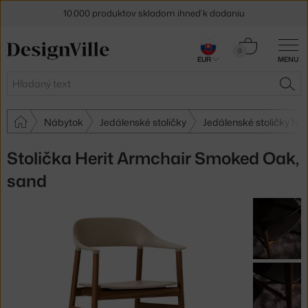
10.000 produktov skladom ihneď k dodaniu
5 % zľava pre odberateľov
newslettera
Košík
0
EUR
MENU
0,00 €
30 dní na vrátenie tovaru
Hľadať
HĽA
Nábytok
Jedálenské stoličky
Jedálenské stoličky 
Stolička Herit Armchair Smoked Oak,
sand