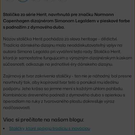
Stolička zo série Herit, navrhnutá pre značku Normann
Copenhagen dizajnérom Simonom Legaldem v pieskové farbe
s podnožím z dymového duba.
Názov stolička Herit pochádza zo slova heritage - dědictví.
Tradícia dánského dizajnu mala neoddiskutovateľný vplyv na
autora Simona Legalda pri vyváření tejto rady. Stolička Herit,
ktorá je samostatne fungujúcim a výrazným dizajnérskym kúskom
súčasnosti, odkazuje na jednotlivé éry dánskeho dizajnu.
Zajímavý je tvar zakrivenia stoličky - ten nie je náhodný, bol presne
navrhnutý tak, aby kopíroval tvar tela a ponúkol mu ideálnu
podporu. Jeho krása sa jemne mení s každým úhlom pohľadu.
Kombinácia dreveného podnoží z dymového duba s opierkou s
operadlom na ruky z tvarovaného plastu dokresľuje výraz
nadčasovosti.
Viac si prečítate na našom blogu:
Stoličky, ktoré spájajú tradíciu s inováciou