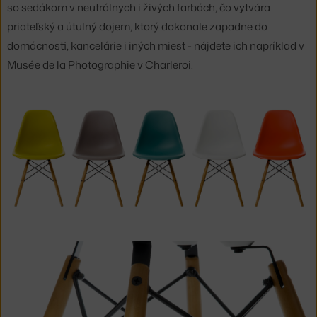
so sedákom v neutrálnych i živých farbách, čo vytvára
priateľský a útulný dojem, ktorý dokonale zapadne do
domácnosti, kancelárie i iných miest - nájdete ich napríklad v
Musée de la Photographie v Charleroi.