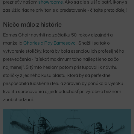
prezrieť v našom
showroome
. Ako sa ale sluší a patrí, ikony si
zaslúžia riadne privítanie a predstavenie - čítajte preto ďalej!
Niečo málo z histórie
Eames Chair navrhli na začiatku 50. rokov dizajnéri a
manželia
Charles a Ray Eamesovci
. Snažili sa tak o
vytvorenie stoličky, ktorá by bola esenciou ich profesijného
presvedčenia - "získať maximum toho najlepšieho za čo
najmenej". S týmto heslom potom pristupovali k návrhu
stoličky z jedného kusu plastu, ktorá by sa perfektne
prispôsobila ľudskému telu a zároveň by ponúkala vysokú
kvalitu spracovania aj jednoduchosť pri výrobe a bežnom
zaobchádzaní.