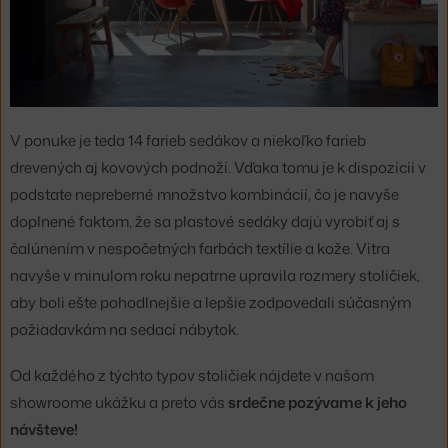
V ponuke je teda 14 farieb sedákov a niekoľko farieb
drevených aj kovových podnoží. Vďaka tomu je k dispozícii v
podstate nepreberné množstvo kombinácií, čo je navyše
doplnené faktom, že sa plastové sedáky dajú vyrobiť aj s
čalúnením v nespočetných farbách textílie a kože. Vitra
navyše v minulom roku nepatrne upravila rozmery stoličiek,
aby boli ešte pohodlnejšie a lepšie zodpovedali súčasným
požiadavkám na sedací nábytok.
Od každého z týchto typov stoličiek nájdete v našom
showroome ukážku a preto vás
srdečne pozývame k jeho
návšteve!