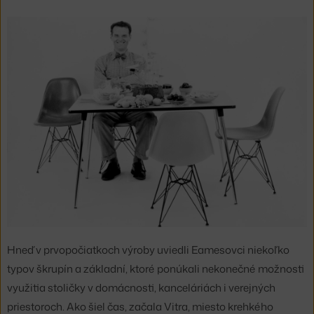
Hneď v prvopočiatkoch výroby uviedli Eamesovci niekoľko
typov škrupín a základní, ktoré ponúkali nekonečné možnosti
využitia stoličky v domácnosti, kanceláriách i verejných
priestoroch. Ako šiel čas, začala Vitra, miesto krehkého