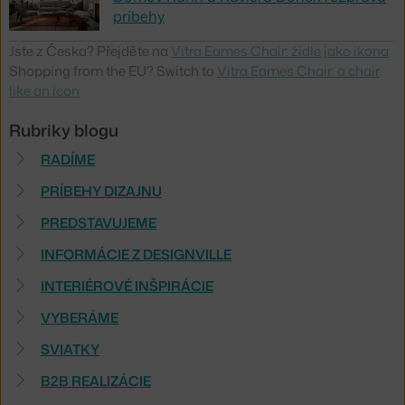
príbehy
Jste z Česka? Přejděte na
Vitra Eames Chair: židle jako ikona
Shopping from the EU? Switch to
Vitra Eames Chair: a chair
like an icon
Rubriky blogu
RADÍME
PRÍBEHY DIZAJNU
PREDSTAVUJEME
INFORMÁCIE Z DESIGNVILLE
INTERIÉROVÉ INŠPIRÁCIE
VYBERÁME
SVIATKY
B2B REALIZÁCIE