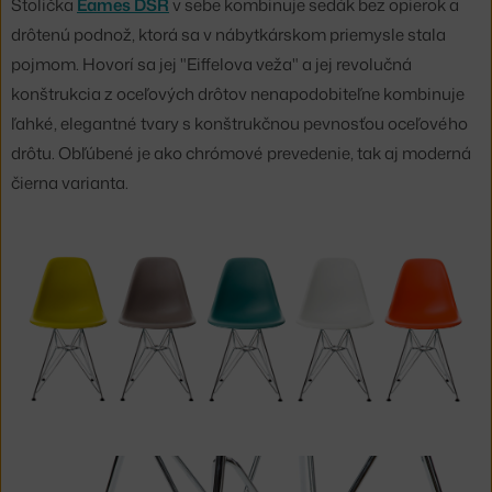
Stolička
Eames DSR
v sebe kombinuje sedák bez opierok a
drôtenú podnož, ktorá sa v nábytkárskom priemysle stala
pojmom. Hovorí sa jej "Eiffelova veža" a jej revolučná
konštrukcia z oceľových drôtov nenapodobiteľne kombinuje
ľahké, elegantné tvary s konštrukčnou pevnosťou oceľového
drôtu. Obľúbené je ako chrómové prevedenie, tak aj moderná
čierna varianta.