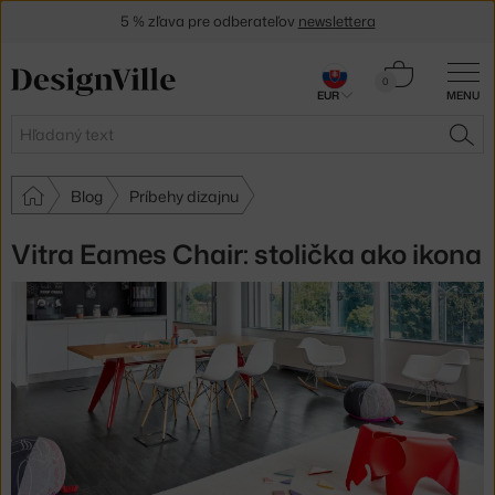
5 % zľava pre odberateľov
newslettera
30 dní na vrátenie tovaru
Košík
0
EUR
MENU
0,00 €
Hľadať
HĽA
Blog
Príbehy dizajnu
Vitra Eames Chair: stolička ako ikona