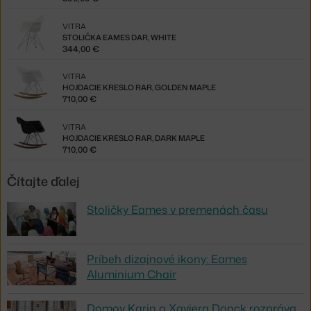
VITRA
STOLIČKA EAMES DAR, WHITE
344,00 €
VITRA
HOJDACIE KRESLO RAR, GOLDEN MAPLE
710,00 €
VITRA
HOJDACIE KRESLO RAR, DARK MAPLE
710,00 €
Čítajte ďalej
Stoličky Eames v premenách času
Príbeh dizajnové ikony: Eames
Aluminium Chair
Domov Karin a Xaviera Donck rozpráva