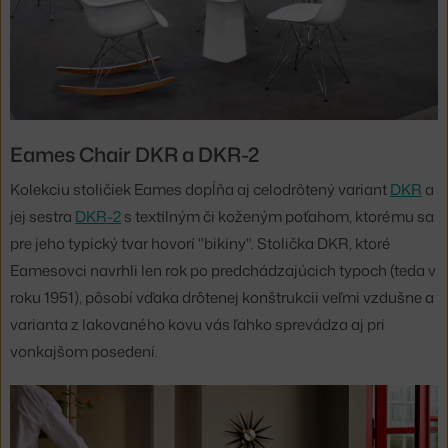
Eames Chair DKR a DKR-2
Kolekciu stoličiek Eames dopĺňa aj celodrôtený variant
DKR
a
jej sestra
DKR-2
s textilným či koženým poťahom, ktorému sa
pre jeho typický tvar hovorí "bikiny". Stolička DKR, ktoré
Eamesovci navrhli len rok po predchádzajúcich typoch (teda v
roku 1951), pôsobí vďaka drôtenej konštrukcii veľmi vzdušne a
varianta z lakovaného kovu vás ľahko sprevádza aj pri
vonkajšom posedení.