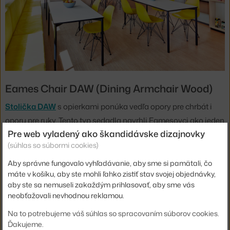
Eames Chair DAW (Dining Armchair Wood)
Stolička DAW
s opierkami ponúka vedľa opory pre chrbát i
oporu pre ruky. Tento typ sedadla navrhli Eamesovci ako jeden
Pre web vyladený ako škandidávske dizajnovky
z prvých už v roku 1950 a v súčasnosti je tvaroslovie tohto
(súhlas so súbormi cookies)
sedadla mnohými vnímané ako archetyp stoličky samotnej. V
ponuke je táto stolička, rovnako ako ostatné, aj s čalúnením v
Aby správne fungovalo vyhľadávanie, aby sme si pamätali, čo
máte v košíku, aby ste mohli ľahko zistiť stav svojej objednávky,
nespočetných farbách textílie.
aby ste sa nemuseli zakaždým prihlasovať, aby sme vás
neobťažovali nevhodnou reklamou.
Na to potrebujeme váš súhlas so spracovaním súborov cookies.
Ďakujeme.