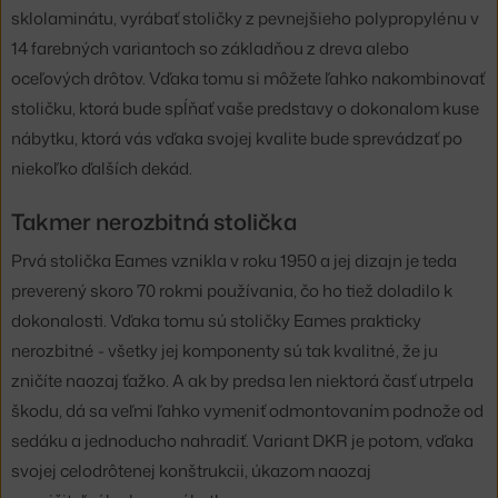
sklolaminátu, vyrábať stoličky z pevnejšieho polypropylénu v
14 farebných variantoch so základňou z dreva alebo
oceľových drôtov. Vďaka tomu si môžete ľahko nakombinovať
stoličku, ktorá bude spĺňať vaše predstavy o dokonalom kuse
nábytku, ktorá vás vďaka svojej kvalite bude sprevádzať po
niekoľko ďalších dekád.
Takmer nerozbitná stolička
Prvá stolička Eames vznikla v roku 1950 a jej dizajn je teda
preverený skoro 70 rokmi používania, čo ho tiež doladilo k
dokonalosti. Vďaka tomu sú stoličky Eames prakticky
nerozbitné - všetky jej komponenty sú tak kvalitné, že ju
zničíte naozaj ťažko. A ak by predsa len niektorá časť utrpela
škodu, dá sa veľmi ľahko vymeniť odmontovaním podnože od
sedáku a jednoducho nahradiť. Variant DKR je potom, vďaka
svojej celodrôtenej konštrukcii, úkazom naozaj