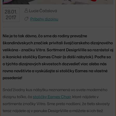
Lucie Čačalová
28.01.
2017
Príbehy dizajnu
Nie je to tak dávno, čo sme do rodiny prevažne
škandinávskych značiek privítali švajčiarskeho dizajnového
velikána - značku Vitra. Sortiment DesignVille sa rozrástol aj
o ikonické stoličky Eames Chair (a ďalší nábytok). Poďte sa
o týchto dizajnových skvostoch dozvedieť viac alebo nás
rovno navštívte a vyskúšajte si stoličky Eames na vlastné
posedenie!
Snáď žiadny kus nábytku neznamená vo svete moderného
dizajnu toľko, čo
stoličky Eames Chair
, ktoré nájdete v
sortimente značky Vitra. Sme preto nadšení, že tieto skvosty
teraz nájdete aj v ponuke DesignVille a môžete si ich tiež