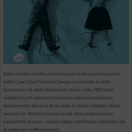
Takto vznikla stolička, ktorá bola prvýkrát predstavená na
súťaži Low-Cost Furniture Design vo variante A-shell
(Armchair) a S-shell (Sidechair). Hneď v roku 1950 bola
uvedená na trh ako prvá masovo vyrábaná stolička zo
sklolaminátu, ktorý sa do tej doby k výrobe nábytku vôbec
nepoužíval. Stolička Eames sa tak stala priekopníkom
moderného dizajnu - nielen vďaka unikátnosti materiálu, ale
aj vďaka jej multifunkčnosti.