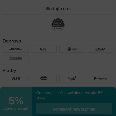
Sledujte nás
Doprava
Platby
Sme tu pre vás
Odoberajte náš newsletter a získajte 5%
Zavrieť
5%
zľavu.
zľava pre vás!
UX design
a
e-shop na mieru
od
ODOBERAŤ NEWSLETTER
PeckaDesign