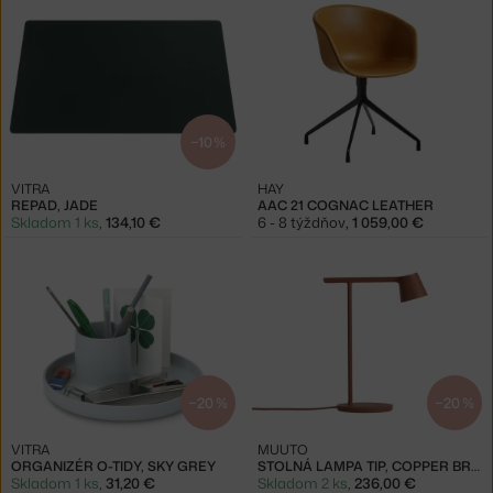
−10 %
VITRA
HAY
REPAD, JADE
AAC 21 COGNAC LEATHER
Skladom 1 ks
,
134,10 €
6 - 8 týždňov
,
1 059,00 €
−20 %
−20 %
VITRA
MUUTO
ORGANIZÉR O-TIDY, SKY GREY
STOLNÁ LAMPA TIP, COPPER BROWN
Skladom 1 ks
,
31,20 €
Skladom 2 ks
,
236,00 €