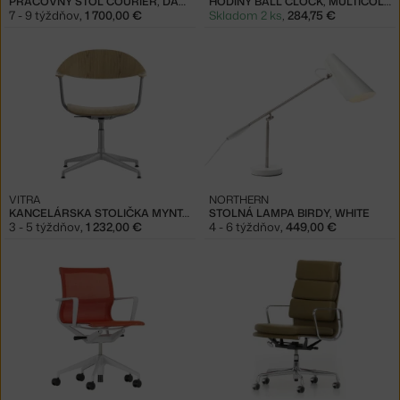
PRACOVNÝ STÔL COURIER, DARK OAK/BLACK
HODINY BALL CLOCK, MULTICOLOR
7 - 9 týždňov
,
1 700,00 €
Skladom 2 ks
,
284,75 €
VITRA
NORTHERN
KANCELÁRSKA STOLIČKA MYNT, OAK/ALUMINIUM
STOLNÁ LAMPA BIRDY, WHITE
3 - 5 týždňov
,
1 232,00 €
4 - 6 týždňov
,
449,00 €