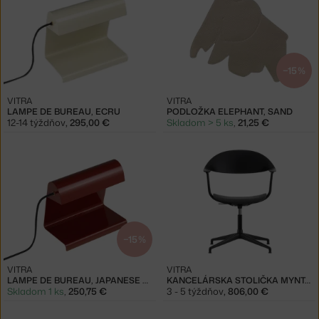
−15 %
VITRA
VITRA
LAMPE DE BUREAU, ECRU
PODLOŽKA ELEPHANT, SAND
12-14 týždňov
,
295,00 €
Skladom > 5 ks
,
21,25 €
−15 %
VITRA
VITRA
LAMPE DE BUREAU, JAPANESE RED
KANCELÁRSKA STOLIČKA MYNT, BLACK
Skladom 1 ks
,
250,75 €
3 - 5 týždňov
,
806,00 €