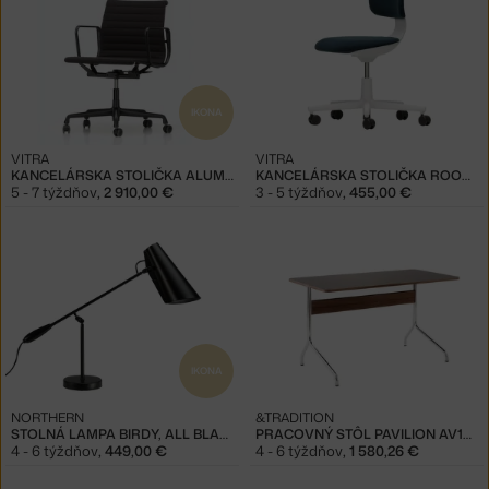
IKONA
VITRA
VITRA
KANCELÁRSKA STOLIČKA ALUMINIUM EA 117
KANCELÁRSKA STOLIČKA ROOKIE, SOFT GREY/PETROL
5 - 7 týždňov
,
2 910,00 €
3 - 5 týždňov
,
455,00 €
IKONA
NORTHERN
&TRADITION
STOLNÁ LAMPA BIRDY, ALL BLACK
PRACOVNÝ STÔL PAVILION AV16, CHARCOAL / IRON LINOLEUM
4 - 6 týždňov
,
449,00 €
4 - 6 týždňov
,
1 580,26 €