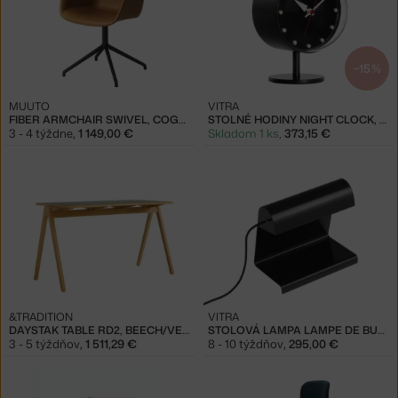
−15 %
MUUTO
VITRA
FIBER ARMCHAIR SWIVEL, COGNAC
STOLNÉ HODINY NIGHT CLOCK, BLACK
3 - 4 týždne
,
1 149,00 €
Skladom 1 ks
,
373,15 €
&TRADITION
VITRA
DAYSTAK TABLE RD2, BEECH/VERDE COMODORO
STOLOVÁ LAMPA LAMPE DE BUREAU, DEEP BLACK
3 - 5 týždňov
,
1 511,29 €
8 - 10 týždňov
,
295,00 €