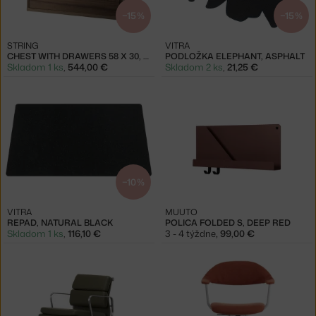
−15 %
−15 %
STRING
VITRA
CHEST WITH DRAWERS 58 X 30, WALNUT
PODLOŽKA ELEPHANT, ASPHALT
Skladom 1 ks
,
544,00 €
Skladom 2 ks
,
21,25 €
−10 %
VITRA
MUUTO
REPAD, NATURAL BLACK
POLICA FOLDED S, DEEP RED
Skladom 1 ks
,
116,10 €
3 - 4 týždne
,
99,00 €