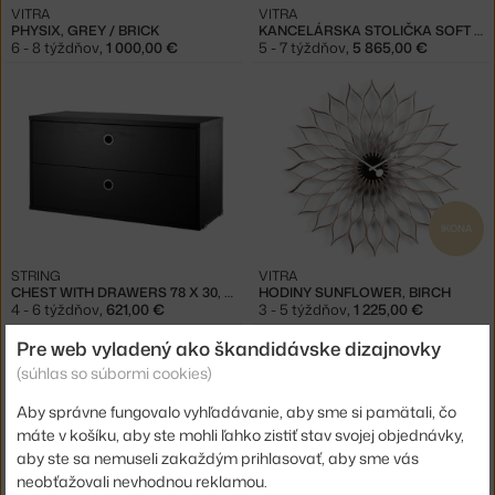
VITRA
VITRA
PHYSIX, GREY / BRICK
KANCELÁRSKA STOLIČKA SOFT PAD EA 219, OLIVE / CHROMED
6 - 8 týždňov
,
1 000,00 €
5 - 7 týždňov
,
5 865,00 €
IKONA
STRING
VITRA
CHEST WITH DRAWERS 78 X 30, BLACK ASH
HODINY SUNFLOWER, BIRCH
4 - 6 týždňov
,
621,00 €
3 - 5 týždňov
,
1 225,00 €
Pre web vyladený ako škandidávske dizajnovky
(súhlas so súbormi cookies)
Aby správne fungovalo vyhľadávanie, aby sme si pamätali, čo
máte v košíku, aby ste mohli ľahko zistiť stav svojej objednávky,
aby ste sa nemuseli zakaždým prihlasovať, aby sme vás
neobťažovali nevhodnou reklamou.
−20 %
−20 %