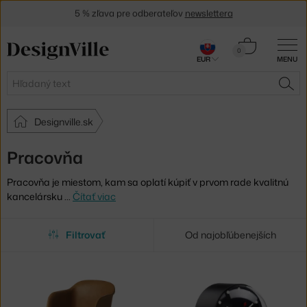
5 % zľava pre odberateľov
newslettera
30 dní na vrátenie tovaru
Košík
0
EUR
MENU
0,00 €
Hľadať
HĽA
Designville.sk
Pracovňa
Pracovňa je miestom, kam sa oplatí kúpiť v prvom rade kvalitnú
kancelársku
…
Čítať viac
Filtrovať
Od najobľúbenejších