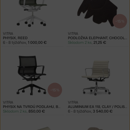
−15 %
VITRA
VITRA
PHYSIX, REED
PODLOŽKA ELEPHANT, CHOCOLATE
6 - 8 týždňov
,
1 000,00 €
Skladom 2 ks
,
21,25 €
−15 %
VITRA
VITRA
PHYSIX NA TVRDÚ PODLAHU, BLACK
ALUMINIUM EA 118, CLAY / POLISHED
Skladom 2 ks
,
850,00 €
6 - 8 týždňov
,
3 540,00 €