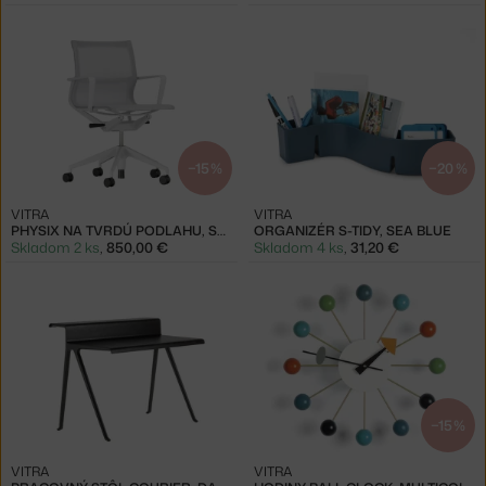
−15 %
−20 %
VITRA
VITRA
PHYSIX NA TVRDÚ PODLAHU, SOFT GREY / SILVER GREY
ORGANIZÉR S-TIDY, SEA BLUE
Skladom 2 ks
,
850,00 €
Skladom 4 ks
,
31,20 €
−15 %
VITRA
VITRA